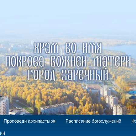
а Божией Матери г. Заречный
Проповеди архипастыря
Расписание богослужений
Ф
ний