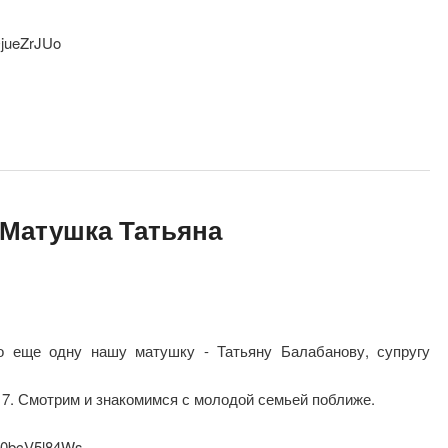
QjueZrJUo
 Матушка Татьяна
 еще одну нашу матушку - Татьяну Балабанову, супругу
.17. Смотрим и знакомимся с молодой семьей поближе.
=40bcV5l84Ws