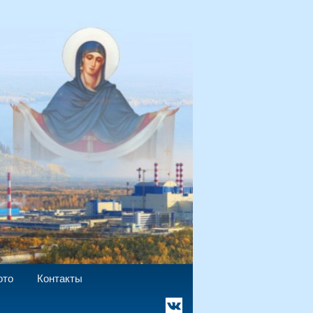
`
ото
Контакты