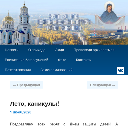
Храм Покрова Божией Матери г.
Заречный
Главное
`
Перейти
Новости
О приходе
Люди
Проповеди архипастыря
меню
к
Расписание богослужений
Фото
Контакты
основному
содержимому
Пожертвования
Заказ поминовений
Навигация
←
Предыдущая
Следующая
→
по
записям
Лето, каникулы!
1 июня, 2020
Поздравляем всех ребят с Днем защиты детей! А