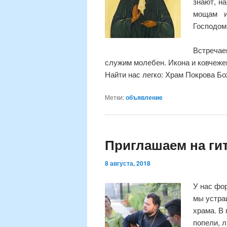
знают, н
мощам и
Господом
Встречаем
служим молебен. Икона и ковчежец
Найти нас легко: Храм Покрова Бо
Метки:
объявление
Приглашаем на ги
8 августа, 2018
У нас фо
мы устра
храма. В 
попели, 