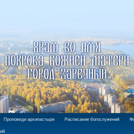
а Божией Матери г. Заречный
Проповеди архипастыря
Расписание богослужений
Ф
ний