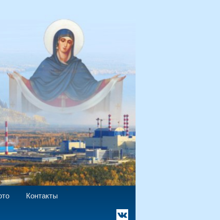
`
ото
Контакты