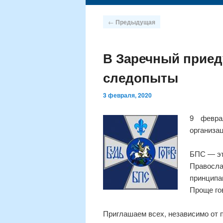
содержимому
Навигация
←
Предыдущая
по
записям
В Заречный приед
следопыты
3 февраля, 2020
9 февра
организа
БПС ― эт
Правосла
принципа
Проще го
Приглашаем всех, независимо от п