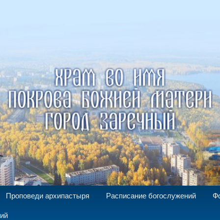
а Божией Матери г. Заречный
Проповеди архипастыря
Расписание богослужений
Ф
ний