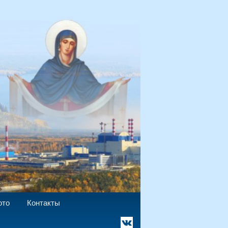
`
ото
Контакты