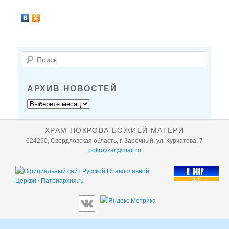
П
о
и
с
АРХИВ НОВОСТЕЙ
к
Архив
новостей
ХРАМ ПОКРОВА БОЖИЕЙ МАТЕРИ
624250, Свердловская область, г. Заречный, ул. Курчатова, 7
pokrovzar@mail.ru