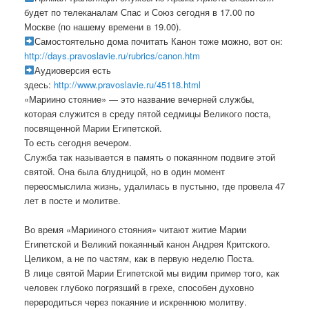
будет по телеканалам Спас и Союз сегодня в 17.00 по
Москве (по нашему времени в 19.00).
Самостоятельно дома почитать Канон тоже можно, вот он:
http://days.pravoslavie.ru/rubrics/canon.htm
Аудиоверсия есть
здесь:
http://www.pravoslavie.ru/45118.html
«Мариино стояние» — это название вечерней службы,
которая служится в среду пятой седмицы Великого поста,
посвященной Марии Египетской.
То есть сегодня вечером.
Служба так называется в память о покаянном подвиге этой
святой. Она была блудницой, но в один момент
переосмыслила жизнь, удалилась в пустыню, где провела 47
лет в посте и молитве.
Во время «Марииного стояния» читают житие Марии
Египетской и Великий покаянный канон Андрея Критского.
Целиком, а не по частям, как в первую неделю Поста.
В лице святой Марии Египетской мы видим пример того, как
человек глубоко погрязший в грехе, способен духовно
переродиться через покаяние и искреннюю молитву.