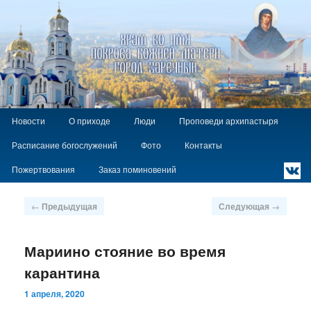
Храм Покрова Божией Матери г.
Заречный
Главное
`
Перейти
Новости
О приходе
Люди
Проповеди архипастыря
меню
к
Расписание богослужений
Фото
Контакты
основному
содержимому
Пожертвования
Заказ поминовений
Навигация
←
Предыдущая
Следующая
→
по
записям
Мариино стояние во время
карантина
1 апреля, 2020