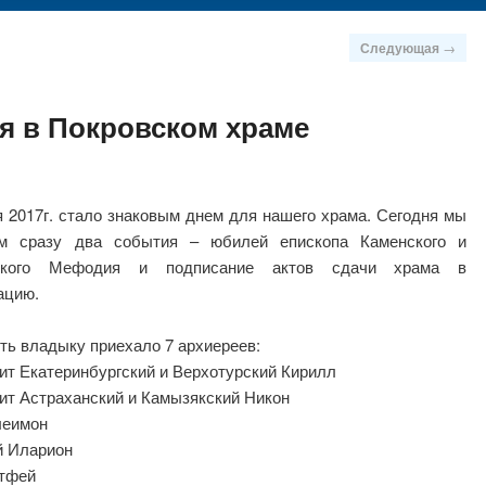
Следующая
→
я в Покровском храме
я 2017г. стало знаковым днем для нашего храма. Сегодня мы
ем сразу два события – юбилей епископа Каменского и
ского Мефодия и подписание актов сдачи храма в
ацию.
ть владыку приехало 7 архиереев:
ит Екатеринбургский и Верхотурский Кирилл
ит Астраханский и Камызякский Никон
леимон
й Иларион
атфей