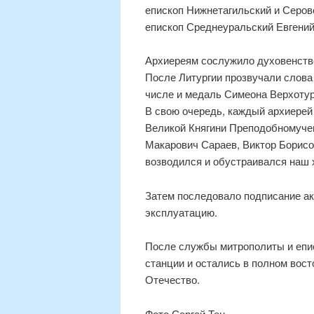
епископ Нижнетагильский и Серов
епископ Среднеуральский Евгений
Архиереям сослужило духовенство
После Литургии прозвучали слова
числе и медаль Симеона Верхотурс
В свою очередь, каждый архиерей
Великой Княгини Преподобномуче
Макарович Сараев, Виктор Борисо
возводился и обустраивался наш 
Затем последовало подписание ак
эксплуатацию.
После службы митрополиты и епис
станции и остались в полном вост
Отечество.
Фото Сергей Тен