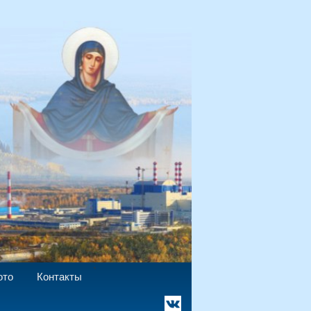
`
ото
Контакты