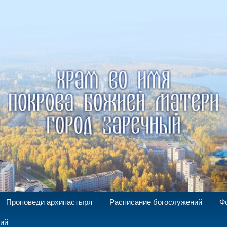
а Божией Матери г. Заречный
Проповеди архипастыря
Расписание богослужений
Ф
ний