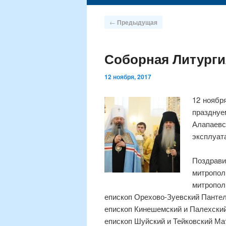
содержимому
Навигация
←
Предыдущая
по
записям
Соборная Литурги
12 ноября, 2017
12 ноябр
праздну
Алапаев
эксплуат
Поздрави
митропол
митропол
епископ Орехово-Зуевский Панте
епископ Кинешемский и Палехски
епископ Шуйский и Тейковский М