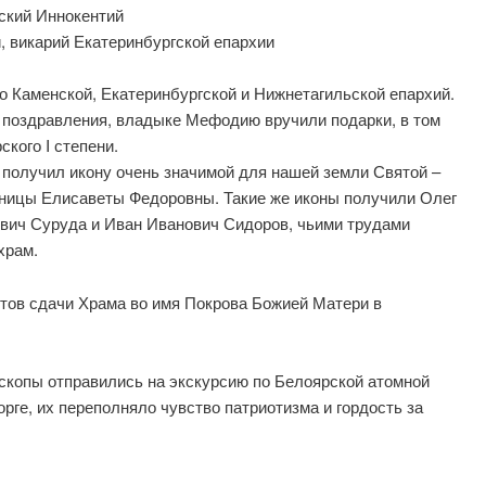
ский Иннокентий
, викарий Екатеринбургской епархии
 Каменской, Екатеринбургской и Нижнетагильской епархий.
 поздравления, владыке Мефодию вручили подарки, в том
кого I степени.
 получил икону очень значимой для нашей земли Святой –
ницы Елисаветы Федоровны. Такие же иконы получили Олег
вич Суруда и Иван Иванович Сидоров, чьими трудами
храм.
тов сдачи Храма во имя Покрова Божией Матери в
копы отправились на экскурсию по Белоярской атомной
орге, их переполняло чувство патриотизма и гордость за