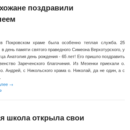
хожане поздравили
леем
 в Покровском храме была особенно теплая служба. 25
, в день памяти святого праведного Симеона Верхотурского, у
тца Анатолия день рождения - 65 лет! Его пришло поздравить
венство Зареченского благочиния. Из Мезенки приехали о.
 о. Андрей, с Никольского храма о. Николай, да не один, а с
.
алее
→
о
ая школа открыла свои