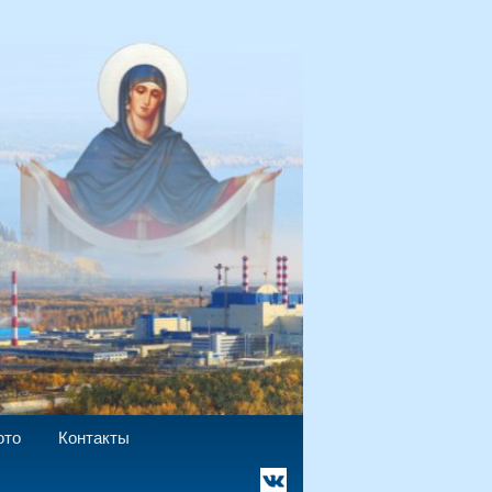
`
ото
Контакты