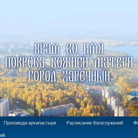
а Божией Матери г. Заречный
Проповеди архипастыря
Расписание богослужений
Ф
ний