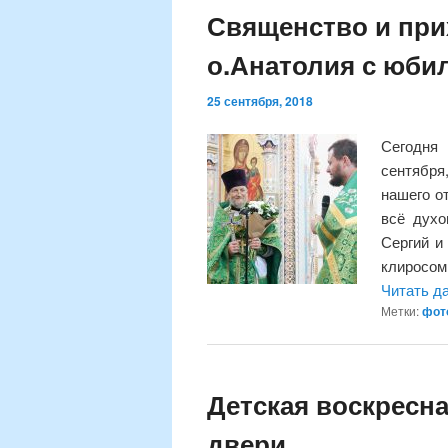
Священство и при
о.Анатолия с юби
25 сентября, 2018
Сегодня
сентября
нашего о
всё духо
Сергий и
клиросом
Читать д
Метки:
фот
Детская воскресн
двери