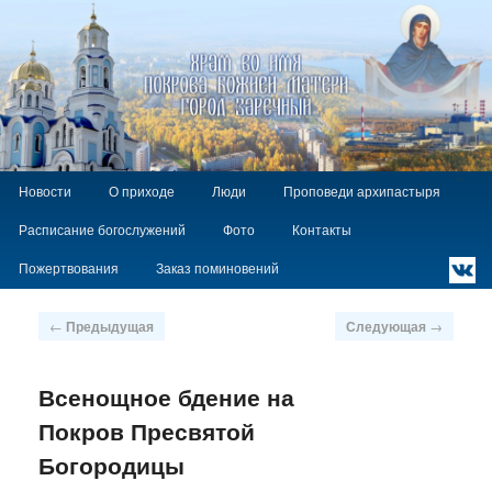
Храм Покрова Божией Матери г.
Заречный
Главное
`
Перейти
Новости
О приходе
Люди
Проповеди архипастыря
меню
к
Расписание богослужений
Фото
Контакты
основному
содержимому
Пожертвования
Заказ поминовений
Навигация
←
Предыдущая
Следующая
→
по
записям
Всенощное бдение на
Покров Пресвятой
Богородицы