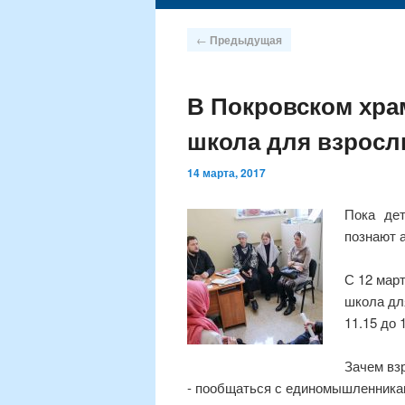
содержимому
Навигация
←
Предыдущая
по
записям
В Покровском хра
школа для взрос
14 марта, 2017
Пока дет
познают 
С 12 мар
школа дл
11.15 до 
Зачем вз
- пообщаться с единомышленника