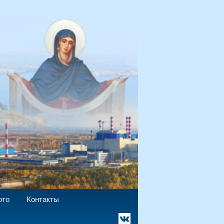
`
ото
Контакты