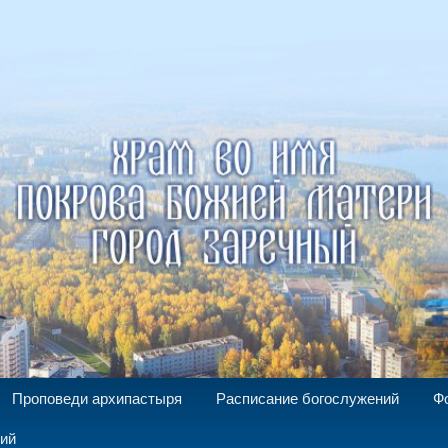
а Божией Матери г. Заречный
Проповеди архипастыря
Расписание богослужений
Ф
ний