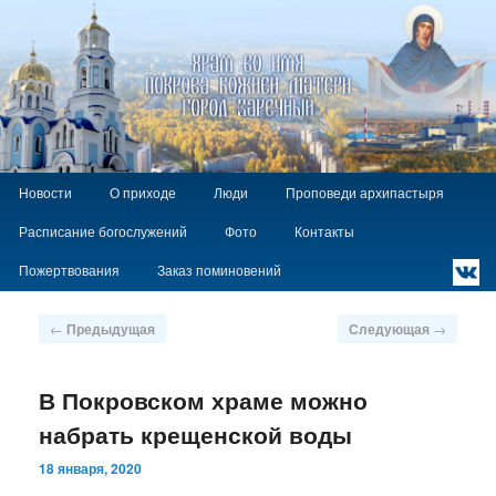
Храм Покрова Божией Матери г.
Заречный
Главное
`
Перейти
Новости
О приходе
Люди
Проповеди архипастыря
меню
к
Расписание богослужений
Фото
Контакты
основному
содержимому
Пожертвования
Заказ поминовений
Навигация
←
Предыдущая
Следующая
→
по
записям
В Покровском храме можно
набрать крещенской воды
18 января, 2020