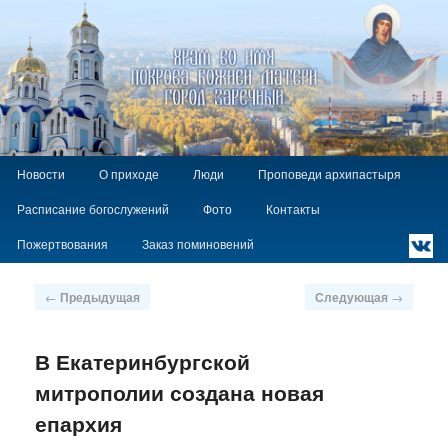
Храм Покрова Божией Матери г.
Заречный
Главное
`
Перейти
Новости
О приходе
Люди
Проповеди архипастыря
меню
к
Расписание богослужений
Фото
Контакты
основному
содержимому
Пожертвования
Заказ поминовений
Навигация
←
Предыдущая
Следующая
→
по
записям
В Екатеринбургской
митрополии создана новая
епархия