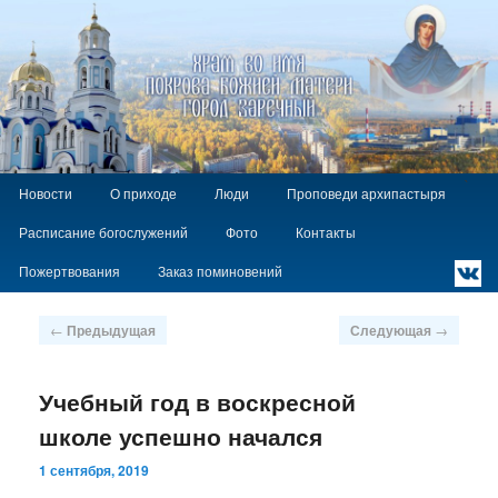
Храм Покрова Божией Матери г.
Заречный
Главное
`
Перейти
Новости
О приходе
Люди
Проповеди архипастыря
меню
к
Расписание богослужений
Фото
Контакты
основному
содержимому
Пожертвования
Заказ поминовений
Навигация
←
Предыдущая
Следующая
→
по
записям
Учебный год в воскресной
школе успешно начался
1 сентября, 2019