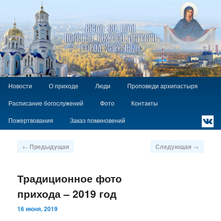
Храм Покрова Божией Матери г.
Заречный
Главное
`
Перейти
Новости
О приходе
Люди
Проповеди архипастыря
меню
к
Расписание богослужений
Фото
Контакты
основному
содержимому
Пожертвования
Заказ поминовений
Навигация
←
Предыдущая
Следующая
→
по
записям
Традиционное фото
прихода – 2019 год
16 июня, 2019