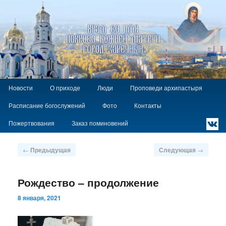
Храм Покрова Божией Матери г.
Заречный
Главное
`
Перейти
Новости
О приходе
Люди
Проповеди архипастыря
меню
к
Расписание богослужений
Фото
Контакты
основному
содержимому
Пожертвования
Заказ поминовений
Навигация
←
Предыдущая
Следующая
→
по
записям
Рождество – продолжение
8 января, 2021