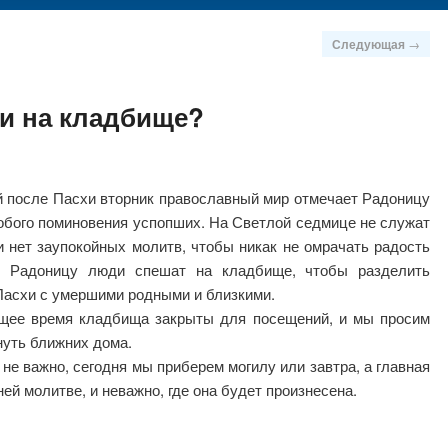
Следующая
→
ли на кладбище?
й после Пасхи вторник православный мир отмечает Радоницу
собого поминовения успопших. На Светлой седмице не служат
и нет заупокойных молитв, чтобы никак не омрачать радость
В Радоницу люди спешат на кладбище, чтобы разделить
Пасхи с умершими родными и близкими.
щее время кладбища закрыты для посещений, и мы просим
нуть ближних дома.
не важно, сегодня мы приберем могилу или завтра, а главная
ей молитве, и неважно, где она будет произнесена.