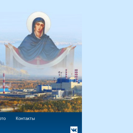
`
ото
Контакты