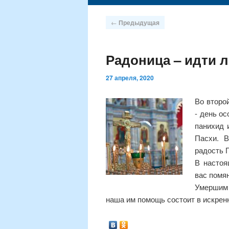
содержимому
Навигация
←
Предыдущая
по
записям
Радоница – идти 
27 апреля, 2020
Во второ
- день о
панихид 
Пасхи. 
радость 
В настоя
вас помя
Умершим 
наша им помощь состоит в искренн