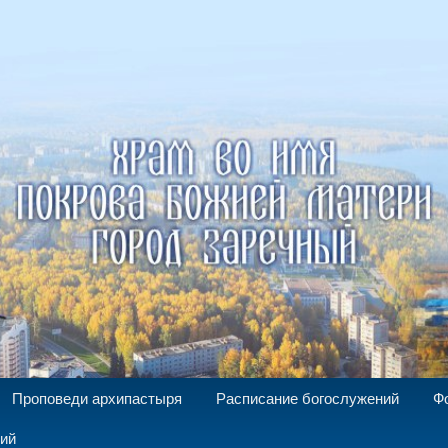
а Божией Матери г. Заречный
Проповеди архипастыря
Расписание богослужений
Ф
ний