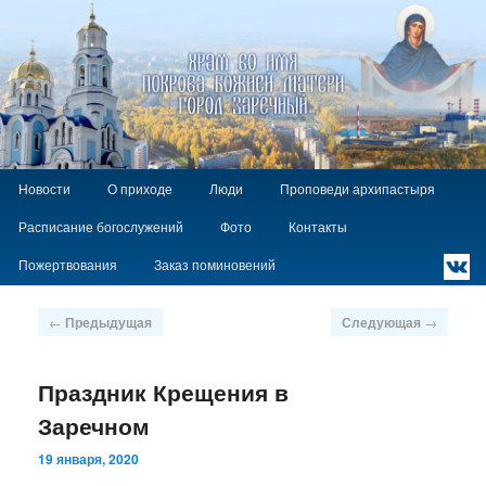
Храм Покрова Божией Матери г.
Заречный
Главное
`
Перейти
Новости
О приходе
Люди
Проповеди архипастыря
меню
к
Расписание богослужений
Фото
Контакты
основному
содержимому
Пожертвования
Заказ поминовений
Навигация
←
Предыдущая
Следующая
→
по
записям
Праздник Крещения в
Заречном
19 января, 2020