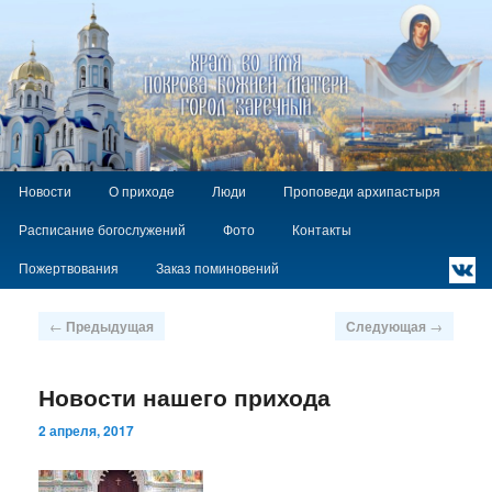
Храм Покрова Божией Матери г.
Заречный
Главное
`
Перейти
Новости
О приходе
Люди
Проповеди архипастыря
меню
к
Расписание богослужений
Фото
Контакты
основному
содержимому
Пожертвования
Заказ поминовений
Навигация
←
Предыдущая
Следующая
→
по
записям
Новости нашего прихода
2 апреля, 2017