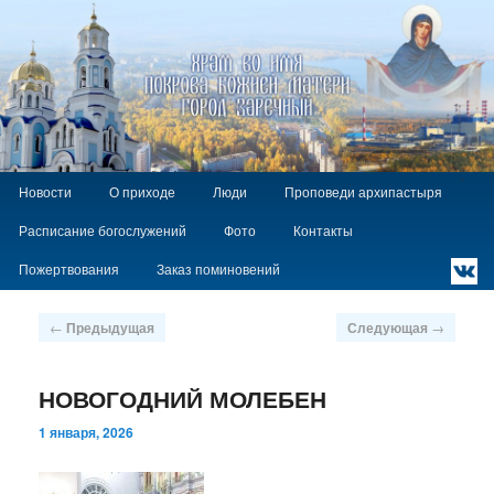
Храм Покрова Божией Матери г.
Заречный
Главное
`
Перейти
Новости
О приходе
Люди
Проповеди архипастыря
меню
к
Расписание богослужений
Фото
Контакты
основному
содержимому
Пожертвования
Заказ поминовений
Навигация
←
Предыдущая
Следующая
→
по
записям
НОВОГОДНИЙ МОЛЕБЕН
1 января, 2026