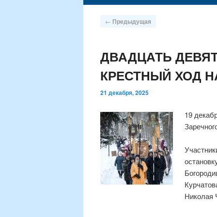
содержимому
Навигация
←
Предыдущая
по
записям
ДВАДЦАТЬ ДЕВЯ
КРЕСТНЫЙ ХОД Н
21 декабря, 2025
19 декаб
Заречног
⠀
Участник
остановк
Богороди
Курчатов
Николая 
⠀