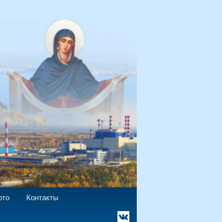
`
ото
Контакты