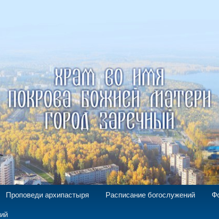
а Божией Матери г. Заречный
Проповеди архипастыря
Расписание богослужений
Ф
ний