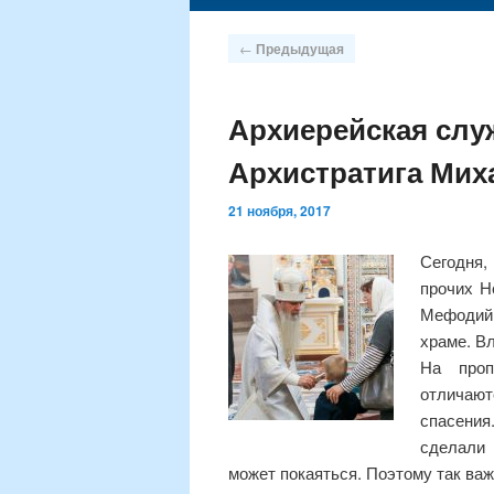
содержимому
Навигация
←
Предыдущая
по
записям
Архиерейская слу
Архистратига Мих
21 ноября, 2017
Сегодня,
прочих Н
Мефодий
храме.
Вл
На проп
отличают
спасения
сделали 
может покаяться. Поэтому так важ