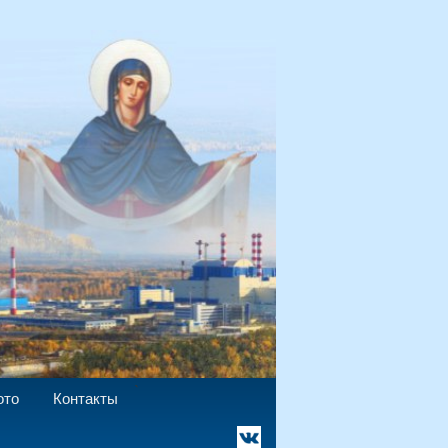
`
ото
Контакты