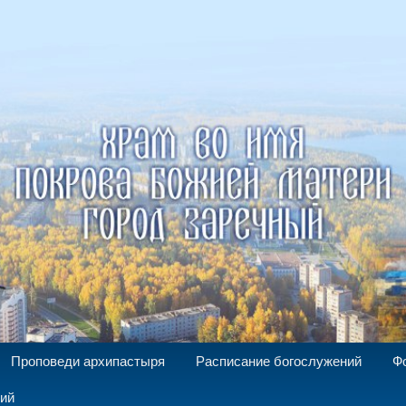
а Божией Матери г. Заречный
Проповеди архипастыря
Расписание богослужений
Ф
ний