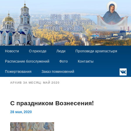
Храм Покрова Божией Матери г.
Заречный
Главное
`
Перейти
Перейти
Новости
О приходе
Люди
Проповеди архипастыря
меню
к
к
Расписание богослужений
Фото
Контакты
основному
дополнительному
содержимому
содержимому
Пожертвования
Заказ поминовений
АРХИВ ЗА МЕСЯЦ:
МАЙ 2020
С праздником Вознесения!
28 мая, 2020