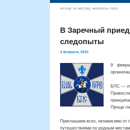
содержимому
содержимому
АРХИВ ЗА МЕСЯЦ:
ФЕВРАЛЬ 2020
В Заречный приед
следопыты
3 февраля, 2020
9 февра
организа
БПС ― эт
Правосла
принципа
Проще го
Приглашаем всех, независимо от п
путешествиями по родным местам,