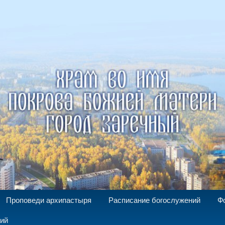
а Божией Матери г. Заречный
Проповеди архипастыря
Расписание богослужений
Ф
ний