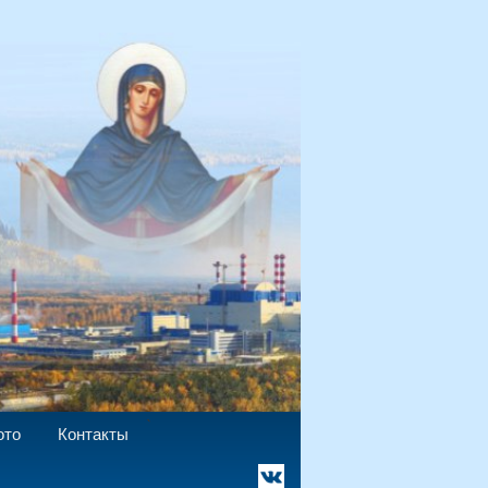
`
ото
Контакты