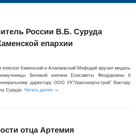
итель России В.Б. Суруда
Каменской епархии
я епископ Каменский и Алапаевский Мефодий вручил медаль
бномученицы Великой княгини Елисаветы Феодоровны II
генеральному директору ООО УК"Уралэнергострой" Виктору
чу Суруде.
Читать далее
→
гости отца Артемия