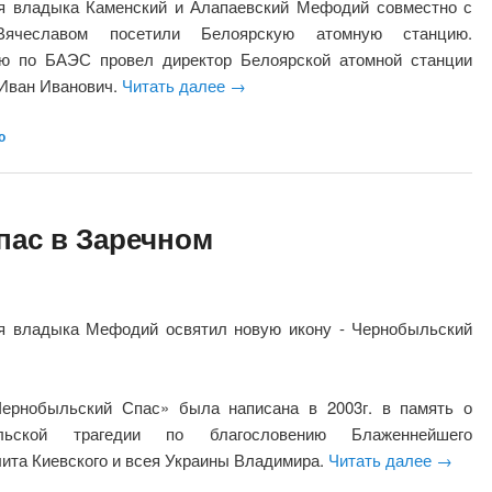
я владыка Каменский и Алапаевский Мефодий совместно с
ячеславом посетили Белоярскую атомную станцию.
ю по БАЭС провел директор Белоярской атомной станции
Иван Иванович.
Читать далее
→
о
ас в Заречном
я владыка Мефодий освятил новую икону - Чернобыльский
ернобыльский Спас» была написана в 2003г. в память о
льской трагедии по благословению Блаженнейшего
ита Киевского и всея Украины Владимира.
Читать далее
→