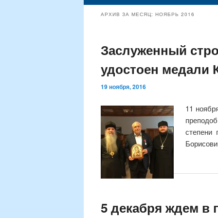
содержимому
содержимому
АРХИВ ЗА МЕСЯЦ:
НОЯБРЬ 2016
Заслуженный стро
удостоен медали 
19 ноября, 2016
11 ноябр
преподо
степени 
Борисови
5 декабря ждем в 