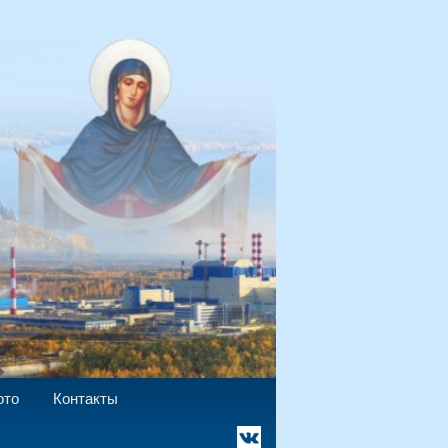
`
ото
Контакты