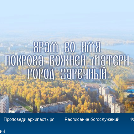
а Божией Матери г. Заречный
Проповеди архипастыря
Расписание богослужений
Ф
ний